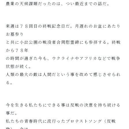
農業の天候課題だったのは、つい最近までの話だ。
来週は７８回目の終戦記念日だ。月遅れのお盆にあたり
お墓参り
と共に小出公園の戦没者合同慰霊碑にも参拝する。終戦
から７８年
の時間が過ぎた今も、ウクライナやアフリカなどで戦争
状態が続く。
人類の最大の敵は人間だという事を改めて感じさせられ
る。
今を生きる私たちにできる事は反戦の決意を持ち続ける
事だ。
私たちの青春時代に流行ったプロテストソング（反戦