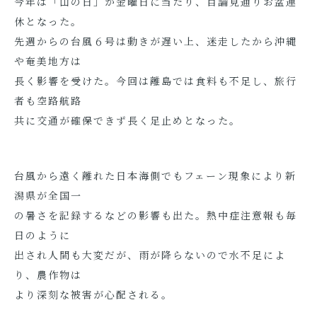
今年は「山の日」が金曜日に当たり、目論見通りお盆連
休となった。
先週からの台風６号は動きが遅い上、迷走したから沖縄
や奄美地方は
長く影響を受けた。今回は離島では食料も不足し、旅行
者も空路航路
共に交通が確保できず長く足止めとなった。
台風から遠く離れた日本海側でもフェーン現象により新
潟県が全国一
の暑さを記録するなどの影響も出た。熱中症注意報も毎
日のように
出され人間も大変だが、雨が降らないので水不足によ
り、農作物は
より深刻な被害が心配される。