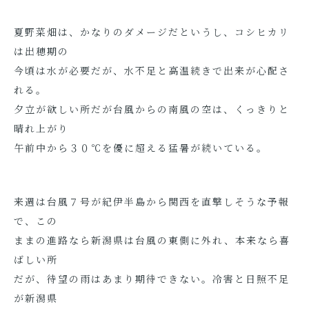
夏野菜畑は、かなりのダメージだというし、コシヒカリ
は出穂期の
今頃は水が必要だが、水不足と高温続きで出来が心配さ
れる。
夕立が欲しい所だが台風からの南風の空は、くっきりと
晴れ上がり
午前中から３０℃を優に超える猛暑が続いている。
来週は台風７号が紀伊半島から関西を直撃しそうな予報
で、この
ままの進路なら新潟県は台風の東側に外れ、本来なら喜
ばしい所
だが、待望の雨はあまり期待できない。冷害と日照不足
が新潟県